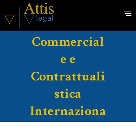
Diritto
Commercial
e e
Contrattuali
stica
Internaziona
le