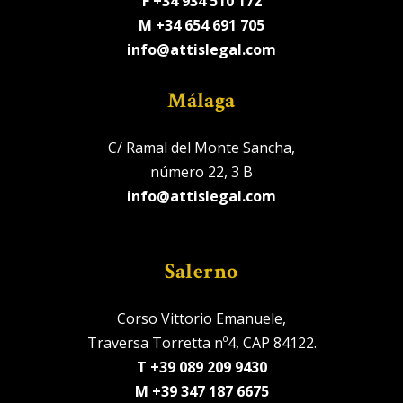
F +34 934 510 172
M +34 654 691 705
info@attislegal.com
Málaga
C/ Ramal del Monte Sancha,
número 22, 3 B
info@attislegal.com
Salerno
Corso Vittorio Emanuele,
Traversa Torretta nº4, CAP 84122.
T +39 089 209 9430
M +39 347 187 6675